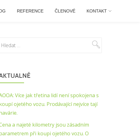
OG
REFERENCE
ČLENOVÉ
KONTAKT
AKTUALNĚ
AOOA: Více jak třetina lidí není spokojena s
koupí ojetého vozu. Prodávající nejvíce tají
havárie.
Cena a najeté kilometry jsou zásadním
parametrem při koupi ojetého vozu. O