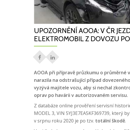
UPOZORNĚNÍ AOOA: V ČR JEZ
ELEKTROMOBIL Z DOVOZU PO
AOOA při přípravě průzkumu o průměrné vý
narazila na odstrašující případ dovezenéh
vyzývá majitele vozu, aby si nechal zkontro
oprav po havárii v autorizovaném servisu.
Z databáze online prověření servisní histori
MODEL 3, VIN 5YJ3E7EA5KF369739, který byl 
v srpnu roku 2020 je po tzv.
totální škodě
.