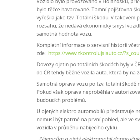
Vozidlo bylo provozováno v Holandsku, přič
bylo těžce havarované. Tamní pojišťovna š
vyřešila jako tzv. Totální škodu. V takovém
rozsahu, že nedává ekonomický smysl vozidl
samotná hodnota vozu.
Kompletní informace o servisní historii včet
zde:
https://www.zkontrolujsiauto.cz/?s_c
Dovozy ojetin po totálních škodách byly v ČR 
do ČR tehdy běžně vozila auta, která by na 
Samotná oprava vozu po tzv. totální škodě 
Pokud však oprava neproběhla v autorizovan
budoucích problémů.
U ojetých elektro automobilů představuje nejv
nemusí být patrné na první pohled, ale ve s
vozidla v průběhu nabíjecího cyklu.
„
Zájemcům o ojetý elektromobil doporučuje