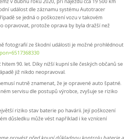
emž v dubnu roku 2020, při nájezdu cca 19 500 km
kodní událost dle záznamu systému Autotracer
 případě se jedná o poškození vozu v takovém
o opravovat, protože oprava by byla dražší než
ně fotografií ze škodní události je možné prohlédnout
oupon=6517368330
hitem 90. let. Díky nižší kupní síle českých občanů se
západě již nikdo neopravoval.
nemusí nutně znamenat, že je opravené auto špatné.
ém servisu dle postupů výrobce, zvyšuje se riziko
ětší riziko stav baterie po havárii. Její poškození
vém důsledku může vést například i ke vznícení
me provést před koupí důkladnou kontrolu baterie a