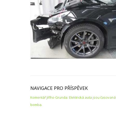
NAVIGACE PRO PŘÍSPĚVEK
Komentář Jiřího Grunda: Elektrická auta jsou časovaná
bomba.