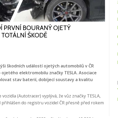
DÍ PRVNÍ BOURANÝ OJETÝ
 TOTÁLNÍ ŠKODĚ
ši škodních událostí ojetých automobilů v ČR
o ojetého elektromobilu značky TESLA. Asociace
lovat stav baterií, dobíjecí soustavy a kvalitu
e vozidla (Autotracer) vyplývá, že vůz značky TESLA,
přihlášen do registru vozidel ČR přesně před rokem