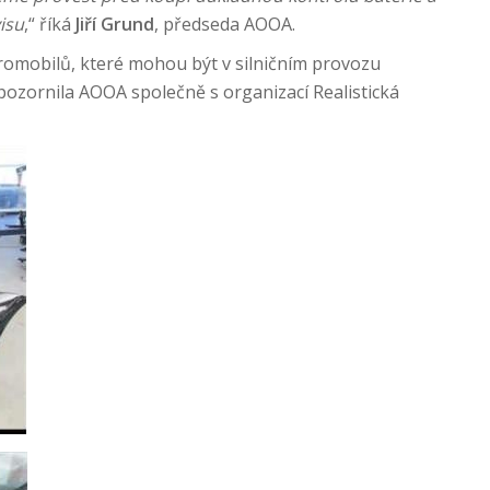
isu
,“ říká
Jiří Grund
, předseda AOOA.
romobilů, které mohou být v silničním provozu
pozornila AOOA společně s organizací Realistická