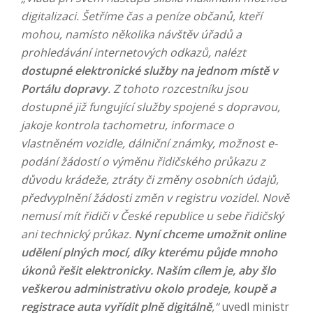
digitalizaci. Šetříme čas a peníze občanů, kteří
mohou, namísto několika návštěv úřadů a
prohledávání internetových odkazů, nalézt
dostupné elektronické služby na jednom místě v
Portálu dopravy
. Z tohoto rozcestníku jsou
dostupné již fungující služby spojené s dopravou,
jakoje kontrola tachometru, informace o
vlastněném vozidle, dálniční známky, možnost e-
podání žádostí o výměnu řidičského průkazu z
důvodu krádeže, ztráty či změny osobních údajů,
předvyplnění žádosti změn v registru vozidel. Nově
nemusí mít řidiči v České republice u sebe řidičský
ani technický průkaz.
Nyní chceme umožnit online
udělení plných mocí, díky kterému půjde mnoho
úkonů řešit elektronicky. Naším cílem je, aby šlo
veškerou administrativu okolo prodeje, koupě a
registrace auta vyřídit plně digitálně
,“
uvedl ministr