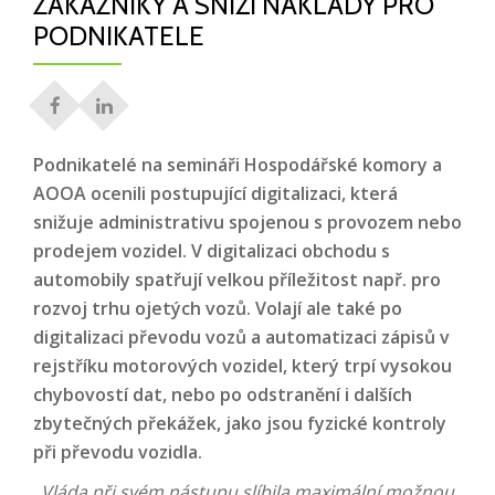
ZÁKAZNÍKY A SNÍŽÍ NÁKLADY PRO
PODNIKATELE
Podnikatelé na semináři Hospodářské komory a
AOOA ocenili postupující digitalizaci, která
snižuje administrativu spojenou s provozem nebo
prodejem vozidel. V digitalizaci obchodu s
automobily spatřují velkou příležitost např. pro
rozvoj trhu ojetých vozů. Volají ale také po
digitalizaci převodu vozů a automatizaci zápisů v
rejstříku motorových vozidel, který trpí vysokou
chybovostí dat, nebo po odstranění i dalších
zbytečných překážek, jako jsou fyzické kontroly
při převodu vozidla.
„Vláda při svém nástupu slíbila maximální možnou