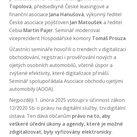
Topolová
, předsedkyně České leasingové a
finanční asociace
Jana Hanušová
, výkonný ředitel
České asociace pojišťoven
Jan Matoušek
a ředitel
Cebia
Martin Pajer
. Seminář moderoval
viceprezident Hospodářské komory
Tomáš Prouza
.
Účastníci semináře hovořili o trendech v digitalizaci
obchodování, registrací i prověřování nových a
ojetých osobních automobilů, včetně úspor a
zvýšené efektivity, které digitalizace přináší.
Seminář spolupořádala Asociace obchodu ojetými
automobily (AOOA).
Nejpozději 1. února 2025 vstoupí v účinnost zákon
12/2020 Sb. o právu na digitální služby, tzv.digitální
ústava. Ten dává občanům
právo na to, aby
veškeré úřední úkony a agendy, které je možné
zdigitalizovat, byly vyřizovány elektronicky
.