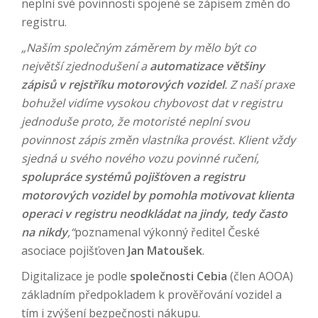
neplní své povinnosti spojené se zápisem změn do
registru.
„Naším společným záměrem by mělo být co
největší zjednodušení a
automatizace většiny
zápisů v rejstříku motorových vozidel
. Z naší praxe
bohužel vidíme vysokou chybovost dat v registru
jednoduše proto, že motoristé neplní svou
povinnost zápis změn vlastníka provést. Klient vždy
sjedná u svého nového vozu povinné ručení,
spolupráce systémů pojišťoven a registru
motorových vozidel by pomohla motivovat klienta
operaci v registru neodkládat na jindy, tedy často
na nikdy
,“
poznamenal výkonný ředitel České
asociace pojišťoven
Jan Matoušek
.
Digitalizace je podle
společnosti Cebia
(člen AOOA)
základním předpokladem k prověřování vozidel a
tím i zvýšení bezpečnosti nákupu.