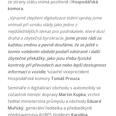
ze strany státu vnímá pozitivně i
Hospodářská
komora
.
„Výrazné zlepšení digitalizace státní správy jsme
vnímali při vzniku vlády jako jedno z
nejdůležitějších témat pro podnikatele, které dusí
drahá a zbytečná byrokracie.
Jsme proto rádi za
každou změnu a pevně doufáme, že se ještě v
tomto volebním období podaří odstranit i další
zbytečné překážky, jako jsou třeba fyzické
kontroly při převodech aut nebo lepší dostupnost
informací o vozidle
,“
uzavřel viceprezident
Hospodářské komory
Tomáš Prouza
.
Semináře o digitalizaci obchodu s automobily se
zúčastnili ministr dopravy
Martin Kupka
, vrchní
ředitel ministerstva průmyslu a obchodu
Eduard
Muřický
, generální ředitelka a předsedkyně
představenstva AURES Holdings
Karolína