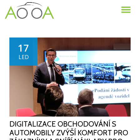
TO
Skip
to
NA
content
17
LED
DIGITALIZACE OBCHODOVÁNÍ S
AUTOMOBILY ZVÝŠÍ KOMFORT PRO