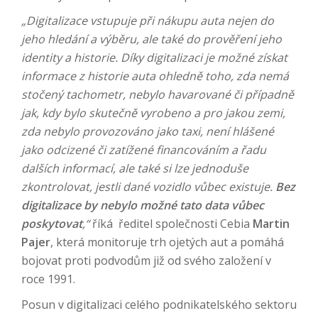
„Digitalizace vstupuje při nákupu auta nejen do
jeho hledání a výběru, ale také do prověření jeho
identity a historie. Díky digitalizaci je možné získat
informace z historie auta ohledně toho, zda nemá
stočený tachometr, nebylo havarované či případně
jak, kdy bylo skutečně vyrobeno a pro jakou zemi,
zda nebylo provozováno jako taxi, není hlášené
jako odcizené či zatížené financováním a řadu
dalších informací, ale také si lze jednoduše
zkontrolovat, jestli dané vozidlo vůbec existuje.
Bez
digitalizace by nebylo možné tato data vůbec
poskytovat
,“
říká ředitel společnosti Cebia
Martin
Pajer
, která monitoruje trh ojetých aut a pomáhá
bojovat proti podvodům již od svého založení v
roce 1991.
Posun v digitalizaci celého podnikatelského sektoru