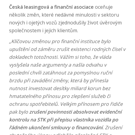
Česká leasingová a finanční asociace
oceňuje
několik změn, které nedávné minulosti v sektoru
nových i ojetých vozů zjednodušily život úvěrovým
společnostem i jejich klientům.
„Klíčovou změnou pro finanční instituce bylo
upuštění od záměru zrušit existenci rodných čísel v
dokladech totožnosti. Vážím si toho, že vláda
vyslyšela naše argumenty a našla odvahu v
poslední chvíli zatáhnout za pomyslnou ruční
brzdu při zavádění změny, která by přinesla
nutnost investovat desítky miliard korun bez
hmatatelného přínosu pro zlepšení služeb či
ochranu spotřebitelů. Velkým přínosem pro řidiče
pak bylo
zrušení povinnosti absolvovat evidenční
kontrolu na STK při přepisu vlastníka vozidla po
řádném ukončení smlouvy o financování
. Zrušení