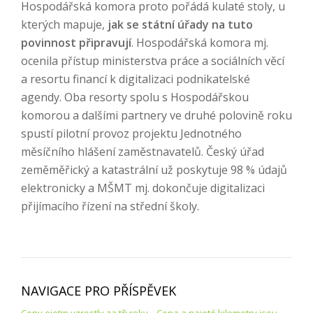
Hospodářská komora proto pořádá kulaté stoly, u
kterých mapuje,
jak se státní úřady na tuto
povinnost připravují
. Hospodářská komora mj.
ocenila přístup ministerstva práce a sociálních věcí
a resortu financí k digitalizaci podnikatelské
agendy. Oba resorty spolu s Hospodářskou
komorou a dalšími partnery ve druhé polovině roku
spustí pilotní provoz projektu Jednotného
měsíčního hlášení zaměstnavatelů. Český úřad
zeměměřický a katastrální už poskytuje 98 % údajů
elektronicky a MŠMT mj. dokončuje digitalizaci
přijímacího řízení na střední školy.
NAVIGACE PRO PŘÍSPĚVEK
Ceny ojetin vzrostly za tři roky
Cena a najeté kilometry jsou