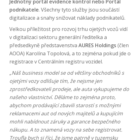
Jednotný portál evidence kontrol nebo Portál
podnikatele
. Všechny tyto služby jsou součástí
digitalizace a snahy snižovat náklady podnikatelů.
Velkou příležitost pro rozvoj trhu ojetých vozů vidí
v digitalizaci sektoru generální ředitelka a
předsedkyně představenstva
AURES Holdings
(člen
AOOA) Karolína Topolová, a to zejména pokud jde o
registrace v Centrálním registru vozidel.
„Náš business model se od většiny obchodníků s
ojetými vozy odlišuje tím, že nejsme jen
zprostředkovateli prodeje, ale auta vykupujeme do
našeho vlastnictví. Děláme to zejména proto,
abychom prodávající zbavili starostí s možnými
reklamacemi aut od nových majitelů a kupujícím
mohli nabídnout záruky a garance bezpečného
nákupu. A to znamená vozy na sebe registrovat.
Troufla bych si říci, že jsme patrně v tuzemsku