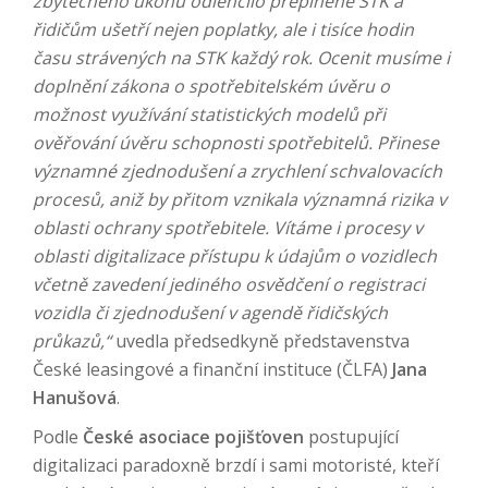
zbytečného úkonu odlehčilo přeplněné STK a
řidičům ušetří nejen poplatky, ale i tisíce hodin
času strávených na STK každý rok. Ocenit musíme i
doplnění zákona o spotřebitelském úvěru o
možnost využívání statistických modelů při
ověřování úvěru schopnosti spotřebitelů. Přinese
významné zjednodušení a zrychlení schvalovacích
procesů, aniž by přitom vznikala významná rizika v
oblasti ochrany spotřebitele. Vítáme i procesy v
oblasti digitalizace přístupu k údajům o vozidlech
včetně zavedení jediného osvědčení o registraci
vozidla či zjednodušení v agendě řidičských
průkazů,“
uvedla předsedkyně představenstva
České leasingové a finanční instituce (ČLFA)
Jana
Hanušová
.
Podle
České asociace pojišťoven
postupující
digitalizaci paradoxně brzdí i sami motoristé, kteří