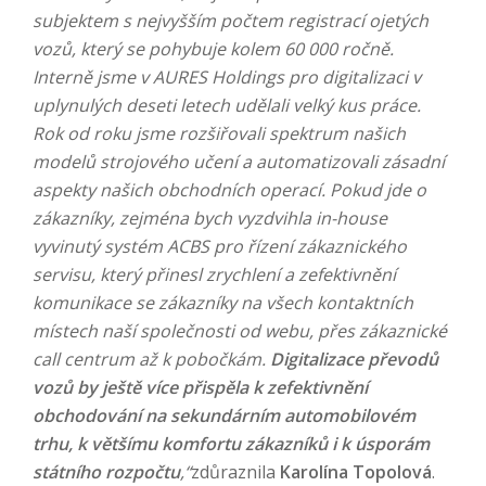
subjektem s nejvyšším počtem registrací ojetých
vozů, který se pohybuje kolem 60 000 ročně.
Interně jsme v AURES Holdings pro digitalizaci v
uplynulých deseti letech udělali velký kus práce.
Rok od roku jsme rozšiřovali spektrum našich
modelů strojového učení a automatizovali zásadní
aspekty našich obchodních operací. Pokud jde o
zákazníky, zejména bych vyzdvihla in-house
vyvinutý systém ACBS pro řízení zákaznického
servisu, který přinesl zrychlení a zefektivnění
komunikace se zákazníky na všech kontaktních
místech naší společnosti od webu, přes zákaznické
call centrum až k pobočkám.
Digitalizace převodů
vozů by ještě více přispěla k zefektivnění
obchodování na sekundárním automobilovém
trhu, k většímu komfortu zákazníků i k úsporám
státního rozpočtu
,“
zdůraznila
Karolína Topolová
.