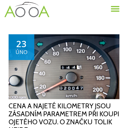
TO
Skip
to
NA
content
23
ÚNO
CENA A NAJETÉ KILOMETRY JSOU
ZÁSADNÍM PARAMETREM PŘI KOUPI
OJETÉHO VOZU. O ZNAČKU TOLIK