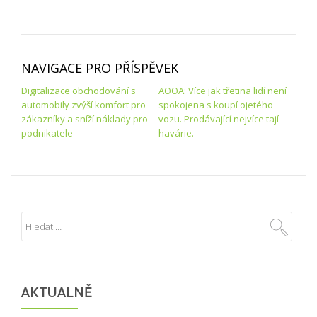
NAVIGACE PRO PŘÍSPĚVEK
Digitalizace obchodování s
AOOA: Více jak třetina lidí není
automobily zvýší komfort pro
spokojena s koupí ojetého
zákazníky a sníží náklady pro
vozu. Prodávající nejvíce tají
podnikatele
havárie.
AKTUALNĚ