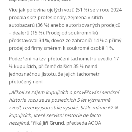
Více jak polovina ojetých vozů (51 %) se v roce 2024
prodala skrz profesionály, zejména v sítích
autobazarů (36 %) anebo autorizovaných prodejců
– dealerů (15 %). Prodej od soukromníků
představoval 34 %, dovoz ze zahraničí 14 % a přímý
prodej od firmy směrem k soukromé osobě 1 %.
Podezření na tzv. přetočení tachometru uvedlo 17
% kupujících, přičemž dalších 35 % nemá
jednoznačnou jistotu, že jejich tachometr
přetočený není.
„
Ačkoli se zájem kupujících o prověřování servisní
historie vozu se za posledních 5 let významně
zvedl, rezervy jsou stále vysoké. Stále máme 62 %
kupujících, které servisní historie de facto
nezajímá,“
říká
Jiří Grund
, předseda AOOA