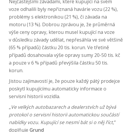
Nejčastějšími závadami, které kupující na svém
voze odhalili byly nepřiznaná havárie vozu (22 %),
problémy s elektronikou (21 %), či závada na
motoru (13 %). Dobrou zprávou je, že průměrná
výše ceny opravy, kterou musel kupující na voze
v důsledku závady udělat, nepřesáhla ve své většině
(65 % případů) částku 20 tis. korun. Ve třetině
případů dosahovala výše opravy sumy 20-50 tis. kč
a pouze v 6 % případů převýšila částku 50 tis.
korun.
Jistou zajímavostí je, že pouze každý pátý prodejce
poskytl kupujícímu automaticky informace o
servisní historii vozidla.
„
Ve velkých autobazarech a dealerstvích už bývá
protokol o servisní historii automatickou součástí
nabídky vozu. Kupující se nesmí bát si o něj říct
,“
doplňuje
Grund