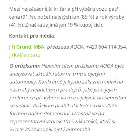
Mezi nejzásadnější kritéria při výběru vozu patří
cena (91 %), počet najetých km (85 %) a rok výroby
(41 %). Značka zajímá jen 19 % kupujících.
Kontakt pro média:
Jiří Grund, MBA,
předseda AOOA
,
+420 604 114 054,
jirka@aooa.cz
O průzkumu:
Hlavním cílem průzkumu AOOA bylo
analyzovat aktuální stav na trhu s ojetými
automobily. Konkrétně jak jsou zákazníci citliví na
nástrahy nepoctivých prodejců, jaké jsou jejich
preference při výběru vozu a s jakými zkušenostmi
se setkali. Průzkum probíhal v lednu roku 2025
formou online dotazování. Účastnil se ho
reprezentativní vzorek 1015 zákazníků, kteří si
v roce 2024 koupili ojetý automobil.